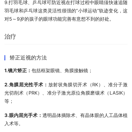
9.打羽毛球、乒乓球可防近视在打球过程中眼睛须快速追随
羽毛球和乒乓球这类灵活性很强的“小球运动”轨迹变化，这
对5～9岁的孩子的眼球功能完善有意想不到的好处。
治疗
矫正近视的方法
1.镜片矫正：
包括框架眼镜、角膜接触镜；
2.角膜屈光性手术：
放射状角膜切开术（RK）、准分子激
光切削术（PRK）、准分子激光原位角膜磨镶术（LASIK）
等；
3.眼内屈光手术：
透明晶体摘除术、有晶体眼的人工晶体植
入术等。