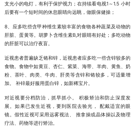
支光小的电灯，有利于保护视力；在持续看电视1～1.5 小时
后要有一个短时间的休息眼睛向远眺，做眼保健操；
8、应多吃些含甲种维生素较丰富的食物各种蔬菜及动物的
肝脏、蛋黄等。胡萝卜含维生素B,对眼睛有好处；多吃动物
的肝脏可以治疗夜盲。
近视患者普遍缺乏铬和锌，近视患者应多吃一些含锌较多的
食物。食物中如黄豆、杏仁、紫菜、海带、羊肉、黄鱼、奶
粉、茶叶、肉类、牛肉、肝类等含锌和铬较多，可适量增
加。 补锌最好服用蛋白锌，如新稀宝片。
对近视要分档防治，抓早抓小。 积极矫治和防止深度发
展。如果已发生近视，要到医院去验光， 配戴适宜的眼
镜。假性近视可采用远雾视法、 推拿操或晶体操以及物理
疗法、药物等进行矫治。