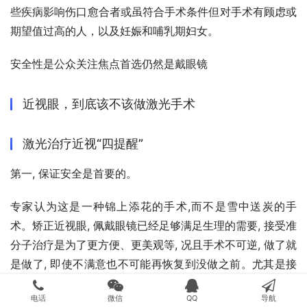
些疾病影响伤口愈合者或虽符合手术条件但对手术有顾虑或
期望值过高的人，以及妊娠和哺乳期妇女。
安全性是公众关注焦点首选仍然是戴眼镜
近视眼，到底该不该做激光手术
激光治疗近视“四提醒”
第一, 保证安全是首要的。
专家认为这是一种锦上添花的手术,而不是雪中送炭的手
术。矫正近视眼, 佩戴眼镜已经足够满足生理的需要, 接受准
分子治疗是为了更方便、更美观等, 况且手术不可逆, 做了就
是做了, 即使不满意也不可能再恢复到没做之前。尤其是接
受这种手术的基本都是年轻人, 正处于开创事业之时, 不慎将
电话
微信
QQ
导航
会影响一生的发展, 千万得慎重选择。