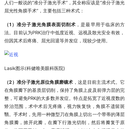
人们一般说的“准分子激光手术”，其全称应该是“准分子激光
屈光性角膜手术”，主要包括三种术式：
（1）准分子激光角膜表面切削术
，是最早用于临床的方
法。目前认为PRK治疗中低度近视、远视及散光安全有效，
但因其术后疼痛、屈光回退等并发症，现较少使用。
Lasik图示(科健唯美眼科医院)
（2）准分子激光原位角膜磨镶术
，这是目前主流术式。它
在角膜瓣下的基质层切削，保持了角膜上皮及前弹力层的完
整，可避免PRK的大多数并发症。特点是拓宽了近视度数的
矫治范围，术中术后无疼痛，视力恢复快，角膜不遗留斑
翳。手术时，先用一种微型刀在角膜上切出一个带蒂的薄层
角膜瓣，掀开此瓣，在瓣下行激光切削，然后将瓣复于原