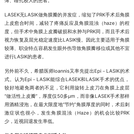
薄、瞳孔较大的患者。
LASEK无LASIK做角膜瓣的并发症，缩短了PRK手术后角膜
上皮愈合时间，减轻了疼痛反应及角膜混浊（haze）的程
度，但手术中角膜上皮瓣破损和水肿与PRK同，而且手术后
视力恢复及屈光稳定速度比LASIK慢。因此主要适用于角膜
较薄、职业特点容易发生眼外伤导致角膜瓣移位或其他不宜
进行LASIK的患者。
另外前不久，希腊医师Ioannis又率先提出Epi－LASIK的术
式。认为Epi－LASIK能综合LASEK和LASIK手术的优点，
较好地避免两者的不足，它利用旋转上皮刀在角膜上皮层
“做活性上皮瓣”，厚度仅50多μm，而非像LASEK手术那样
用酒精浸泡，在最大限度地“节约”角膜厚度的同时，术后刺
激症状也很小，发生角膜混浊（Haze）的机会比较PRK
少，近视回退发生率低。