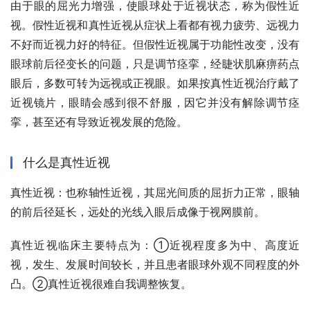
由于眼的屈光力增强，使眼球处于近视状态，称为假性近
视。假性近视和真性近视从症状上看都有视力疲劳、远视力
不好而近视力好的特征。但假性近视属于功能性改变，没有
眼球前后径变长的问题，只是调节痉挛，经睫状肌麻痹药点
眼后，多数可转为远视或正视眼。如果按真性近视治疗戴了
近视镜片，眼睛会感到很不舒服，因它并没有解除调节痉
挛，甚至还有导致近视发展的危险。
什么是真性近视
真性近视：也称轴性近视，其屈光间质的屈折力正常，眼轴
的前后径延长，远处的光线入眼后成像于视网膜前。
真性近视临床主要特点为：①近视程度多为中、高度近
视，发生、发展时间较长，并且患者眼球外观不同程度的外
凸。②真性近视很难自我调整恢复。