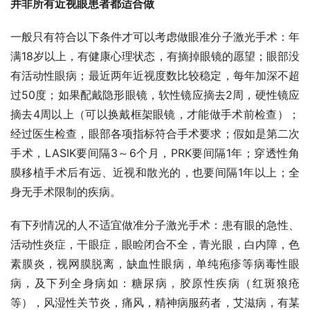
并非所有近视眼患者都适合做
一般只有符合以下条件才可以考虑做眼准分子激光手术：年
满18岁以上，有健康心理状态，有摘掉眼镜的愿望；眼部没
有活动性眼病；最近两年近视度数比较稳定，每年加深不超
过50度；如果配戴隐形眼镜，软性镜应摘去2周，硬性镜应
摘去4周以上（可以换戴框架眼镜，才能做手术前检查）；
经过医生检查，眼部各项指标符合手术要求；假如是第二次
手术，LASIK要间隔3～6个月，PRK要间隔1年；穿透性角
膜移植手术后有远、近视和散光的，也要间隔1年以上；全
身无手术限制的疾病。
有下列情况的人不适宜做准分子激光手术：患有眼的急性、
活动性炎症，干眼症，眼睑闭合不全，青光眼，白内障，色
素膜炎，视网膜脱离，缺血性眼病，单纯疱疹等病毒性眼
病，及下列全身病如：糖尿病，胶原性疾病（红斑狼疮
等），风湿性关节炎，痛风，精神病服药者，艾滋病，有某