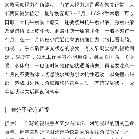
来数天却视力有所波动，有的人视力则是逐渐恢复正常，大
都两周较为稳定，最终恢复期3～6月。LASIK手术后，可以
口服三天抗生素防止感染；还要点用抗生素眼液、激素眼液
及促进角膜上皮生长、润滑和防干燥的眼液，一般不超过一
个月。在一个月内应少用近距离的精细目力（包括看电脑、
电视）。手术后因屈光状态的改变，有人早期会感到视近困
难，易疲劳，如果工作学习不能避免，则应多间隔、多眨
眼、多休息，一般随时间推移症状逐渐消失。再者要注意一
个月内不要游泳，切忌跳水和激烈对抗性运动，以免撞击眼
部，造成眼外伤，角膜瓣移位甚至丢失。有眩光症状时，应
等症状消失后再夜间驾车。
准分子治疗近视
据估计，全球近视眼患者至少有10亿，对近视眼的研究已数
百年。近年来对近视眼治疗争议最大的要数角膜激光手术。