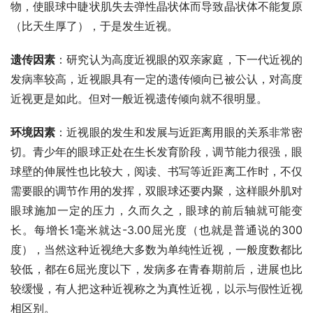
物，使眼球中睫状肌失去弹性晶状体而导致晶状体不能复原
（比天生厚了），于是发生近视。
遗传因素
：研究认为高度近视眼的双亲家庭，下一代近视的
发病率较高，近视眼具有一定的遗传倾向已被公认，对高度
近视更是如此。但对一般近视遗传倾向就不很明显。
环境因素
：近视眼的发生和发展与近距离用眼的关系非常密
切。青少年的眼球正处在生长发育阶段，调节能力很强，眼
球壁的伸展性也比较大，阅读、书写等近距离工作时，不仅
需要眼的调节作用的发挥，双眼球还要内聚，这样眼外肌对
眼球施加一定的压力，久而久之，眼球的前后轴就可能变
长。每增长1毫米就达-3.00屈光度（也就是普通说的300
度），当然这种近视绝大多数为单纯性近视，一般度数都比
较低，都在6屈光度以下，发病多在青春期前后，进展也比
较缓慢，有人把这种近视称之为真性近视，以示与假性近视
相区别。