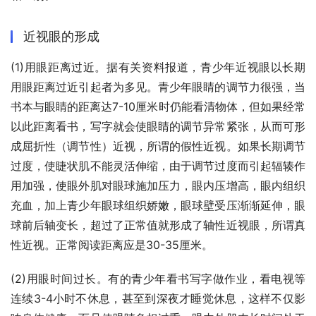
近视眼的形成
(1)用眼距离过近。据有关资料报道，青少年近视眼以长期
用眼距离过近引起者为多见。青少年眼睛的调节力很强，当
书本与眼睛的距离达7-10厘米时仍能看清物体，但如果经常
以此距离看书，写字就会使眼睛的调节异常紧张，从而可形
成屈折性（调节性）近视，所谓的假性近视。如果长期调节
过度，使睫状肌不能灵活伸缩，由于调节过度而引起辐辏作
用加强，使眼外肌对眼球施加压力，眼内压增高，眼内组织
充血，加上青少年眼球组织娇嫩，眼球壁受压渐渐延伸，眼
球前后轴变长，超过了正常值就形成了轴性近视眼，所谓真
性近视。正常阅读距离应是30-35厘米。
(2)用眼时间过长。有的青少年看书写字做作业，看电视等
连续3-4小时不休息，甚至到深夜才睡觉休息，这样不仅影