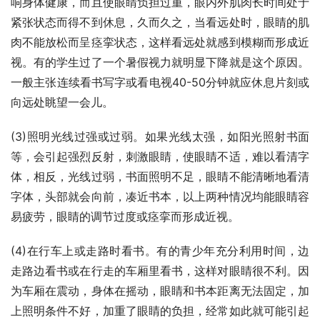
响身体健康，而且使眼睛负担过重，眼内外肌肉长时间处于
紧张状态而得不到休息，久而久之，当看远处时，眼睛的肌
肉不能放松而呈痉挛状态，这样看远处就感到模糊而形成近
视。有的学生过了一个暑假视力就明显下降就是这个原因。
一般主张连续看书写字或看电视40-50分钟就应休息片刻或
向远处眺望一会儿。
(3)照明光线过强或过弱。如果光线太强，如阳光照射书面
等，会引起强烈反射，刺激眼睛，使眼睛不适，难以看清字
体，相反，光线过弱，书面照明不足，眼睛不能清晰地看清
字体，头部就会向前，凑近书本，以上两种情况均能眼睛容
易疲劳，眼睛的调节过度或痉挛而形成近视。
(4)在行车上或走路时看书。有的青少年充分利用时间，边
走路边看书或在行走的车厢里看书，这样对眼睛很不利。因
为车厢在震动，身体在摇动，眼睛和书本距离无法固定，加
上照明条件不好，加重了眼睛的负担，经常如此就可能引起