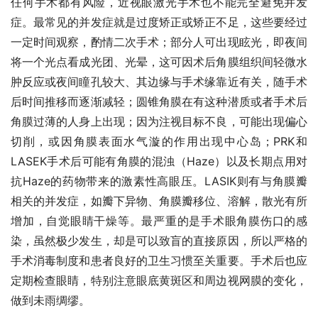
任何手术都有风险，近视眼激光手术也不能完全避免并发
症。最常见的并发症就是过度矫正或矫正不足，这些要经过
一定时间观察，酌情二次手术；部分人可出现眩光，即夜间
将一个光点看成光团、光晕，这可因术后角膜组织间轻微水
肿反应或夜间瞳孔较大、其边缘与手术缘靠近有关，随手术
后时间推移而逐渐减轻；圆锥角膜在有这种潜质或者手术后
角膜过薄的人身上出现；因为注视目标不良，可能出现偏心
切削，或因角膜表面水气漩的作用出现中心岛；PRK和
LASEK手术后可能有角膜的混浊（Haze）以及长期点用对
抗Haze的药物带来的激素性高眼压。LASIK则有与角膜瓣
相关的并发症，如瓣下异物、角膜瓣移位、溶解，散光有所
增加，自觉眼睛干燥等。最严重的是手术眼角膜伤口的感
染，虽然极少发生，却是可以致盲的直接原因，所以严格的
手术消毒制度和患者良好的卫生习惯至关重要。手术后也应
定期检查眼睛，特别注意眼底黄斑区和周边视网膜的变化，
做到未雨绸缪。