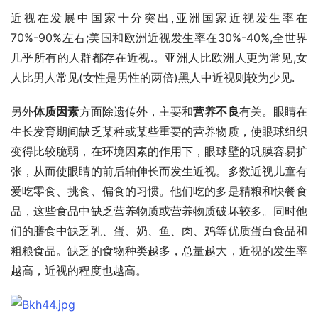
近视在发展中国家十分突出,亚洲国家近视发生率在
70%-90%左右;美国和欧洲近视发生率在30%-40%,全世界
几乎所有的人群都存在近视.。亚洲人比欧洲人更为常见,女
人比男人常见(女性是男性的两倍)黑人中近视则较为少见.
另外
体质因素
方面除遗传外，主要和
营养不良
有关。眼睛在
生长发育期间缺乏某种或某些重要的营养物质，使眼球组织
变得比较脆弱，在环境因素的作用下，眼球壁的巩膜容易扩
张，从而使眼睛的前后轴伸长而发生近视。多数近视儿童有
爱吃零食、挑食、偏食的习惯。他们吃的多是精粮和快餐食
品，这些食品中缺乏营养物质或营养物质破坏较多。同时他
们的膳食中缺乏乳、蛋、奶、鱼、肉、鸡等优质蛋白食品和
粗粮食品。缺乏的食物种类越多，总量越大，近视的发生率
越高，近视的程度也越高。