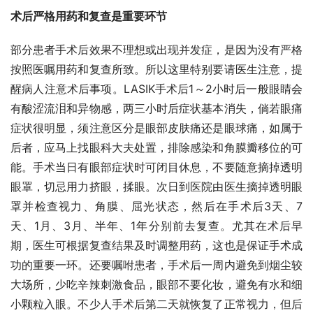
术后严格用药和复查是重要环节
部分患者手术后效果不理想或出现并发症，是因为没有严格
按照医嘱用药和复查所致。所以这里特别要请医生注意，提
醒病人注意术后事项。LASIK手术后1～2小时后一般眼睛会
有酸涩流泪和异物感，两三小时后症状基本消失，倘若眼痛
症状很明显，须注意区分是眼部皮肤痛还是眼球痛，如属于
后者，应马上找眼科大夫处置，排除感染和角膜瓣移位的可
能。手术当日有眼部症状时可闭目休息，不要随意摘掉透明
眼罩，切忌用力挤眼，揉眼。次日到医院由医生摘掉透明眼
罩并检查视力、角膜、屈光状态，然后在手术后3天、7
天、1月、3月、半年、1年分别前去复查。尤其在术后早
期，医生可根据复查结果及时调整用药，这也是保证手术成
功的重要一环。还要嘱咐患者，手术后一周内避免到烟尘较
大场所，少吃辛辣刺激食品，眼部不要化妆，避免有水和细
小颗粒入眼。不少人手术后第二天就恢复了正常视力，但后