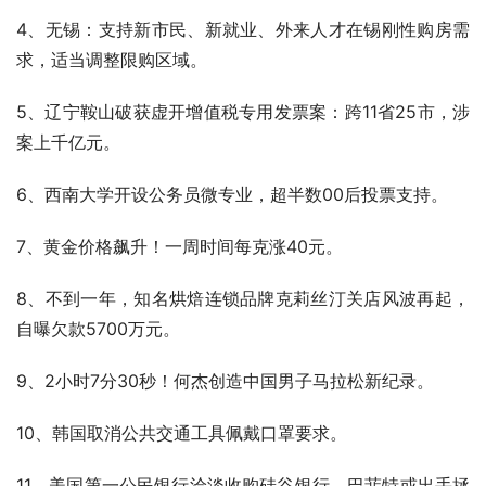
4、无锡：支持新市民、新就业、外来人才在锡刚性购房需
求，适当调整限购区域。
5、辽宁鞍山破获虚开增值税专用发票案：跨11省25市，涉
案上千亿元。
6、西南大学开设公务员微专业，超半数00后投票支持。
7、黄金价格飙升！一周时间每克涨40元。
8、不到一年，知名烘焙连锁品牌克莉丝汀关店风波再起，
自曝欠款5700万元。
9、2小时7分30秒！何杰创造中国男子马拉松新纪录。
10、韩国取消公共交通工具佩戴口罩要求。
11、美国第一公民银行洽淡收购硅谷银行，巴菲特或出手拯