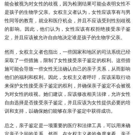
能会被视为对女性的歧视，因为检测结果可能会表明女性不
是孩子的生物学父亲。女权主义者认为，女性应该享有与男
性同等的教育，就业和医疗机会，并且不应该受到性别歧视
的影响。因此，他们认为，女性应该有权拒绝接受亲子鉴
定，并且应该被允许自由地决定谁是孩子的生物学父亲。
然而，女权主义者也指出，一些国家和地区的司法系统已经
采取了一些措施，限制了女性接受亲子鉴定的权利。这些措
施可能会导致一些女性无法确认自己的亲子关系，从而影响
他们的福利和权利。因此，女权主义者呼吁，应该采取行动
来保护女性接受亲子鉴定的权利，并确保亲子鉴定不会被视
为对女性的歧视。她们建议，应该修改相关法律，允许女性
自由选择是否接受亲子鉴定，并且应该为女性提供必要的培
训和支持，以确保她们能够在亲子鉴定中获得成功。
总之，亲子鉴定是一项重要的医疗和法律工具，可以用来确
定亲子之间的关系。然而，在女权主义者的角度来看，亲子