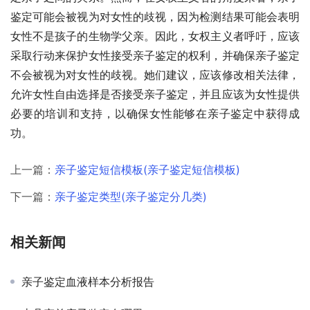
鉴定可能会被视为对女性的歧视，因为检测结果可能会表明
女性不是孩子的生物学父亲。因此，女权主义者呼吁，应该
采取行动来保护女性接受亲子鉴定的权利，并确保亲子鉴定
不会被视为对女性的歧视。她们建议，应该修改相关法律，
允许女性自由选择是否接受亲子鉴定，并且应该为女性提供
必要的培训和支持，以确保女性能够在亲子鉴定中获得成
功。
上一篇：
亲子鉴定短信模板(亲子鉴定短信模板)
下一篇：
亲子鉴定类型(亲子鉴定分几类)
相关新闻
亲子鉴定血液样本分析报告