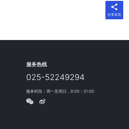
分享本页
服务热线
025-52249294
服务时段：周一至周日，9:00 - 21:00