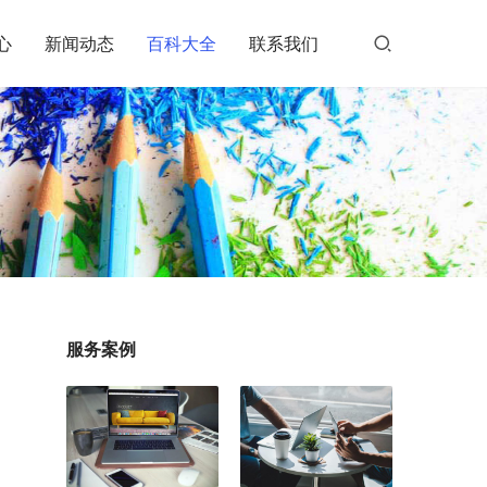
心
新闻动态
百科大全
联系我们
服务案例