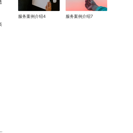
透
服务案例介绍4
服务案例介绍7
亲