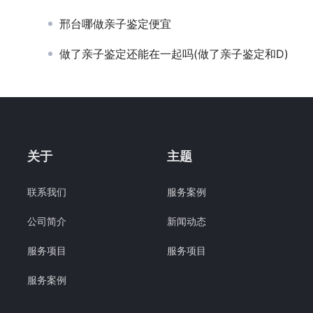
邢台哪做亲子鉴定便宜
做了亲子鉴定还能在一起吗(做了亲子鉴定和D)
关于
主题
联系我们
服务案例
公司简介
新闻动态
服务项目
服务项目
服务案例